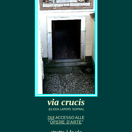
via crucis
(C
LI
CCA LA FOTO
SOPRA
)
QUI
ACCESSO
ALLE
"
OPERE D'ARTE
"