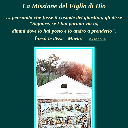
La Missione del Figlio di Dio
... pensando che fosse il custode del giardino, gli disse
"Signore, se l’hai portato via tu,
dimmi dove lo hai posto e io andrò a prenderlo".
G
esù le disse "Maria!"
Gv
20,15-16