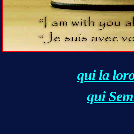
q
ui la lor
q
ui Sem