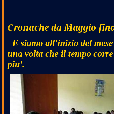
c
ronac
he da Maggio fi
E siamo all'inizio del mes
una volta che il tempo corre
piu'.