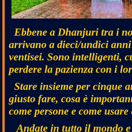
Ebbene a Dhanjuri tra i nost
arrivano a dieci/undici anni
ventisei. Sono intelligenti, c
perdere la pazienza con i lo
Stare insieme per cinque an
giusto fare, cosa è important
come persone e come usare ci
Andate in tutto il mondo e p