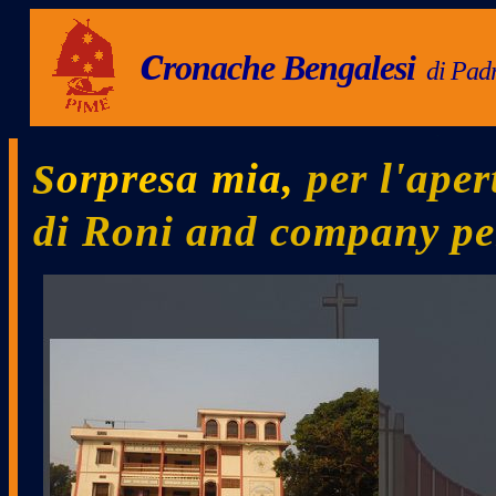
c
ronache
B
engalesi
di Padr
.
s
orpresa
mia,
per l'aper
di Roni and company per