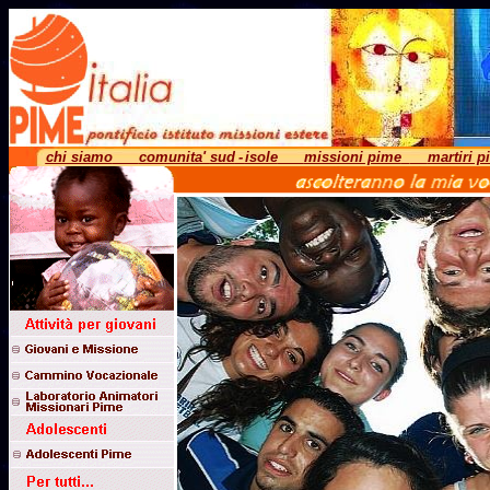
chi siamo
comunita'
sud
-
isole
missioni pime
martiri p