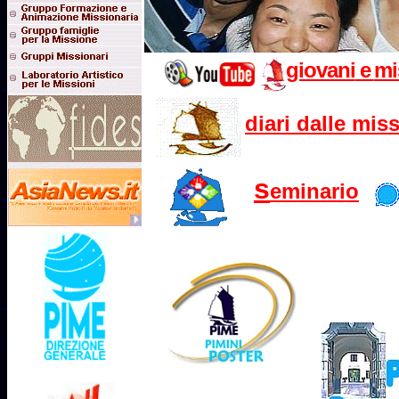
giovani
e
mi
diari dalle mis
s
eminario