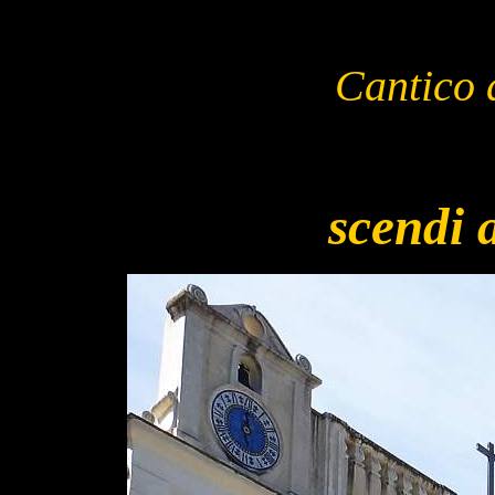
Cantico 
scendi 