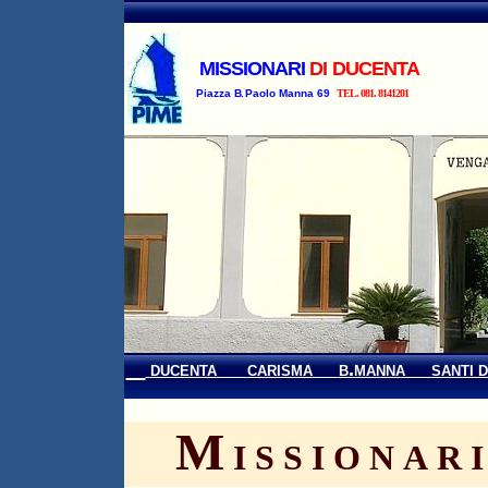
MISSIONARI
DI
DUCENTA
.
Piazza
B.
Paolo Manna 69
TEL. 081
.
8141201
.
DUCENTA
CARISMA
B
MANNA
SANTI 
M
ISSIONAR