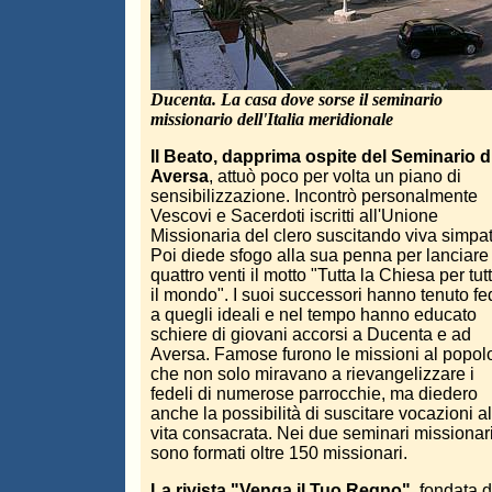
Ducenta. La casa dove sorse il seminario
missionario dell'Italia meridionale
Il Beato, dapprima ospite del Seminario d
Aversa
, attuò poco per volta un piano di
sensibilizzazione. Incontrò personalmente
Vescovi e Sacerdoti iscritti all'Unione
Missionaria del clero suscitando viva simpat
Poi diede sfogo alla sua penna per lanciare 
quattro venti il motto "Tutta la Chiesa per tut
il mondo". I suoi successori hanno tenuto fe
a quegli ideali e nel tempo hanno educato
schiere di giovani accorsi a Ducenta e ad
Aversa. Famose furono le missioni al popol
che non solo miravano a rievangelizzare i
fedeli di numerose parrocchie, ma diedero
anche la possibilità di suscitare vocazioni al
vita consacrata. Nei due seminari missionari
sono formati oltre 150 missionari.
La rivista "Venga il Tuo Regno"
, fondata 